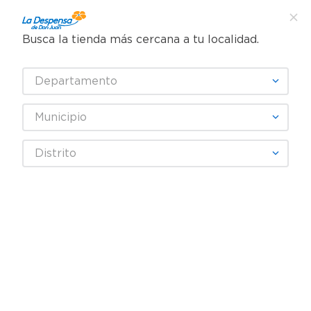
Busca la tienda más cercana a tu localidad.
¿Qué estás buscando?
Departamento
TÉRMINOS MÁS BUSCADOS
SELECCIONA TU TIENDA
1
.
cafe
Municipio
2
.
pampers
BOEHRINGER INGELHEIM
Distrito
3
.
cerveza
4
.
papel higiénico
Fecha De Release
Filtrar
5
.
shampoo
6
.
dove
producto
1
7
.
leche
8
.
aceite
9
.
garnier