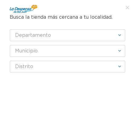
Busca la tienda más cercana a tu localidad.
¿Qué estás buscando?
Departamento
TÉRMINOS MÁS BUSCADOS
SELECCIONA TU TIENDA
1
.
cafe
Municipio
2
.
pampers
BOD MAN
Distrito
3
.
cerveza
4
.
papel higiénico
Fecha De Release
Filtrar
5
.
shampoo
6
.
dove
productos
6
7
.
leche
8
.
aceite
9
.
garnier