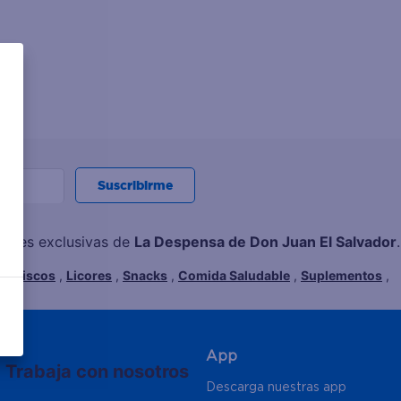
Suscribirme
ciones exclusivas de
La Despensa de Don Juan El Salvador
.
Mariscos
,
Licores
,
Snacks
,
Comida Saludable
,
Suplementos
,
App
Trabaja con nosotros
Descarga nuestras app