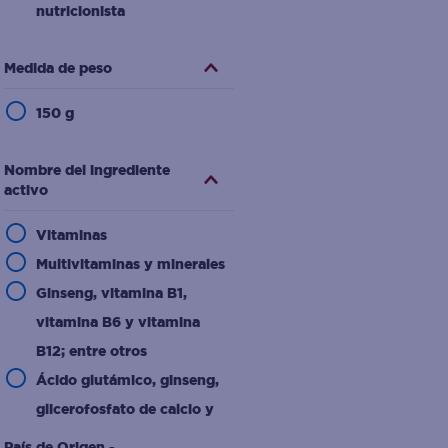
nutricionista
Medida de peso
150 g
Nombre del ingrediente
activo
Vitaminas
Multivitaminas y minerales
Ginseng, vitamina B1,
vitamina B6 y vitamina
B12; entre otros
Ácido glutámico, ginseng,
glicerofosfato de calcio y
vitaminas B
País de Origen -