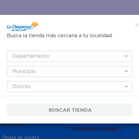
Busca la tienda más cercana a tu localidad.
Departamento
romociones!
Municipio
os y Condiciones
, así como el envío de noticias y promo
Distrito
eches
,
Enlatados
,
Verduras
,
Quesos
,
Cervezas
,
Cortes de Res
,
Antihistamínicos
,
Analgésicos
.
BUSCAR TIENDA
Servicios
Financiamiento
Tarjeta de crédito