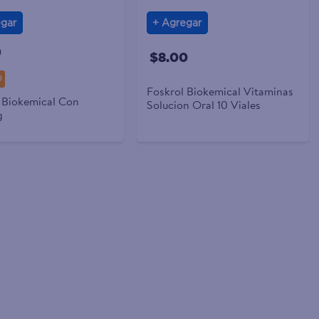
gar
Agregar
9
$8.00
0
Foskrol Biokemical Vitaminas
 Biokemical Con
Solucion Oral 10 Viales
g