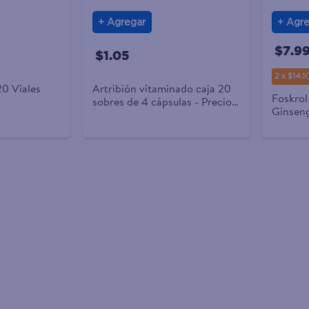
Agregar
Agre
$7.9
$1.05
2 x $14.1
20 Viales
Artribión vitaminado caja 20
Foskrol
sobres de 4 cápsulas - Precio
Ginsen
indicado por sobre