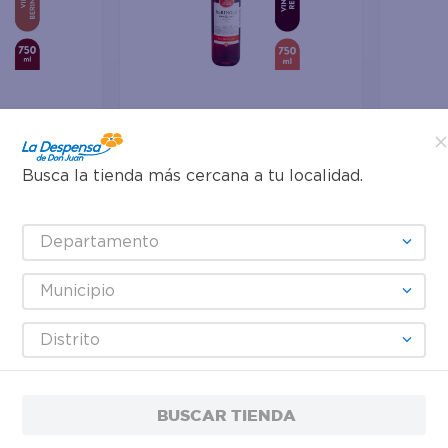
Agregar
Agre
Busca la tienda más cercana a tu localidad.
$11.40
$11.4
ite Moscato
Vino Beringer Red Moscato -
Vino Be
Departamento
750 ml
Rosado 
Municipio
Distrito
BUSCAR TIENDA