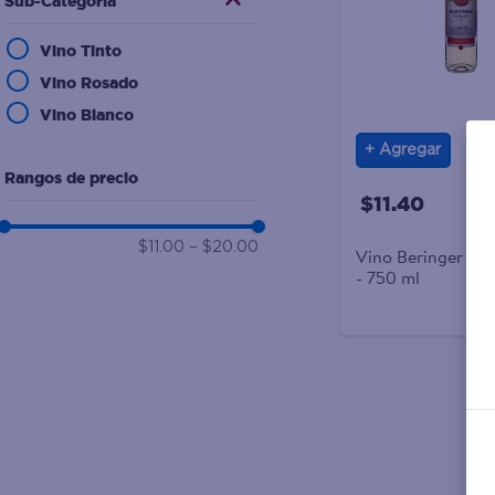
Sub-Categoría
10
.
desodorante
Vino Tinto
Vino Rosado
Vino Blanco
Agregar
Rangos de precio
$11.40
$11.00
–
$20.00
Vino Beringer Wh
- 750 ml