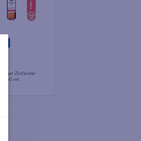
gar
0
ringer Zinfandel
- 750 ml