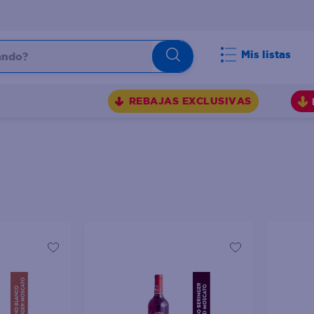
do?
Mis listas
S
REBAJAS EXCLUSIVAS