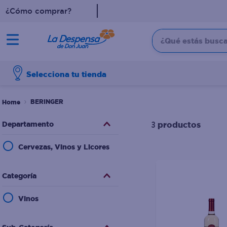
¿Cómo comprar?
¿Qué estás buscan
TÉRMINOS MÁS BUSCADO
Selecciona tu tienda
1
.
cafe
2
.
pampers
BERINGER
3
.
cerveza
Departamento
productos
3
4
.
papel higiénico
Cervezas, Vinos y Licores
5
.
shampoo
6
.
dove
Categoría
7
.
leche
Vinos
8
.
aceite
9
.
garnier