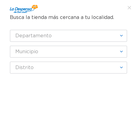
Busca la tienda más cercana a tu localidad.
¿Qué estás buscando?
Departamento
TÉRMINOS MÁS BUSCADOS
SELECCIONA TU TIENDA
1
.
cafe
Municipio
2
.
pampers
BABYSEC
Distrito
3
.
cerveza
4
.
papel higiénico
Fecha De Release
Filtrar
5
.
shampoo
6
.
dove
productos
4
7
.
leche
8
.
onduladas
9
.
garnier