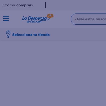
¿Cómo comprar?
¿Qué estás buscan
TÉRMINOS MÁS BUSCADO
Selecciona tu tienda
1
.
cafe
2
.
pampers
3
.
cerveza
4
.
papel higiénico
5
.
shampoo
6
.
dove
7
.
leche
8
.
aceite
9
.
garnier