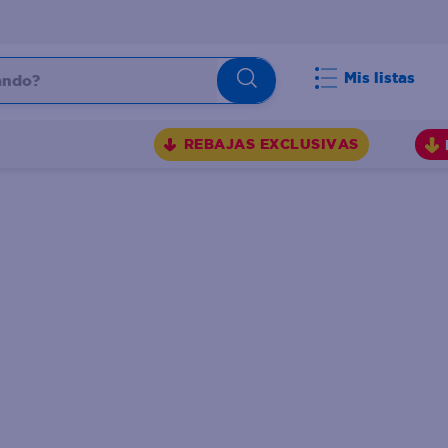
do?
Mis listas
S
REBAJAS EXCLUSIVAS