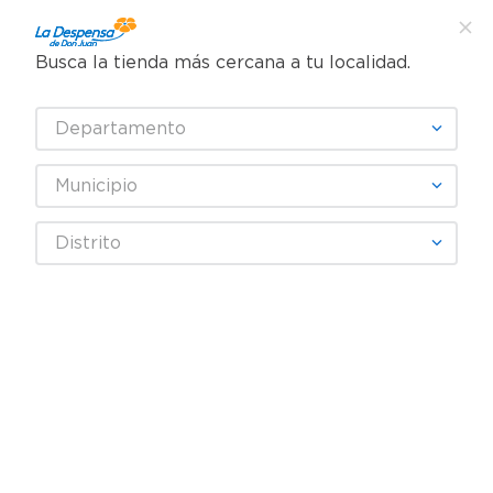
Busca la tienda más cercana a tu localidad.
¿Qué estás buscando?
Departamento
TÉRMINOS MÁS BUSCADOS
SELECCIONA TU TIENDA
1
.
cafe
Municipio
2
.
pampers
ATM
Distrito
3
.
cerveza
4
.
papel higiénico
Fecha De Release
Filtrar
5
.
shampoo
6
.
dove
producto
1
7
.
leche
8
.
garnier
9
.
aceite