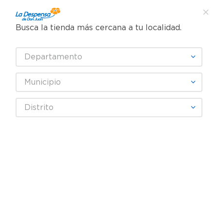
Busca la tienda más cercana a tu localidad.
¿Qué estás buscando?
Departamento
TÉRMINOS MÁS BUSCADOS
SELECCIONA TU TIENDA
1
.
cafe
Municipio
2
.
pampers
Distrito
3
.
cerveza
4
.
papel higiénico
5
.
shampoo
6
.
dove
7
.
leche
8
.
onduladas
9
.
garnier