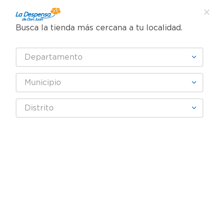
Busca la tienda más cercana a tu localidad.
¿Qué estás buscando?
Departamento
TÉRMINOS MÁS BUSCADOS
SELECCIONA TU TIENDA
1
.
cafe
Municipio
2
.
pampers
ANA BELLY
Distrito
3
.
cerveza
4
.
papel higiénico
Fecha De Release
Filtrar
5
.
shampoo
6
.
dove
productos
4
7
.
leche
8
.
aceite
9
.
garnier