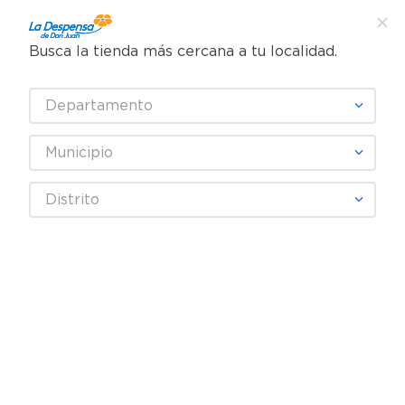
Busca la tienda más cercana a tu localidad.
¿Qué estás buscando?
Departamento
TÉRMINOS MÁS BUSCADOS
SELECCIONA TU TIENDA
1
.
cafe
Municipio
2
.
pampers
ALPIGO
Distrito
3
.
cerveza
4
.
papel higiénico
Fecha De Release
Filtrar
5
.
shampoo
6
.
dove
productos
3
7
.
leche
8
.
onduladas
9
.
garnier