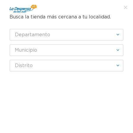
Busca la tienda más cercana a tu localidad.
¿Qué estás buscando?
Departamento
TÉRMINOS MÁS BUSCADOS
SELECCIONA TU TIENDA
1
.
cafe
Municipio
2
.
pampers
ALKA-SELTZER
Distrito
3
.
cerveza
4
.
papel higiénico
Fecha De Release
Filtrar
5
.
shampoo
6
.
dove
productos
2
7
.
leche
8
.
aceite
REBAJA
9
.
garnier