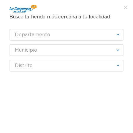
Busca la tienda más cercana a tu localidad.
¿Qué estás buscando?
Departamento
TÉRMINOS MÁS BUSCADOS
SELECCIONA TU TIENDA
1
.
cafe
Municipio
2
.
pampers
Mascota
Perros
Alimento Seco Perro
Distrito
3
.
cerveza
Comida para perro Purina Dog Chow Adulto medianos y grandes 2
kg
4
.
papel higiénico
5
.
shampoo
6
.
dove
7
.
leche
8
.
aceite
9
.
garnier