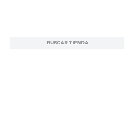
BUSCAR TIENDA
Alimento para Gato Felix Megamix Adultos
$4.85
- 1 kg