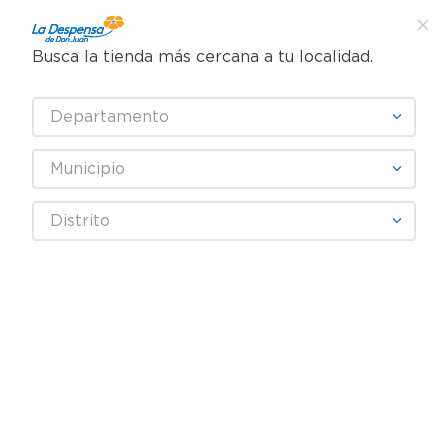
Busca la tienda más cercana a tu localidad.
¿Qué estás buscando?
Departamento
TÉRMINOS MÁS BUSCADOS
SELECCIONA TU TIENDA
1
.
cafe
Municipio
2
.
pampers
Mascota
Gatos
Alimento Seco Gato
Distrito
3
.
cerveza
Alimento para Gato Felix Megamix Adultos - 1 kg
4
.
papel higiénico
5
.
shampoo
6
.
dove
7
.
leche
8
.
aceite
9
.
garnier