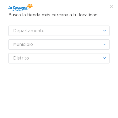
Busca la tienda más cercana a tu localidad.
¿Qué estás buscando?
Departamento
TÉRMINOS MÁS BUSCADOS
SELECCIONA TU TIENDA
1
.
cafe
Municipio
2
.
pampers
Mascota
Gatos
Alimento Seco Gato
Distrito
3
.
cerveza
Aliment Gato Alimiau Mar y Tierra 7711g
4
.
papel higiénico
5
.
shampoo
6
.
dove
7
.
leche
8
.
onduladas
9
.
garnier