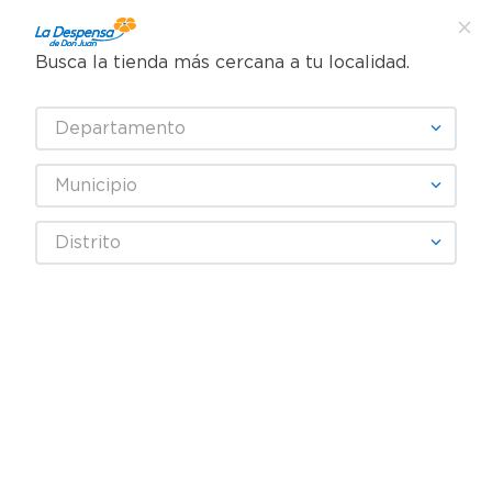
Busca la tienda más cercana a tu localidad.
¿Qué estás buscando?
Departamento
TÉRMINOS MÁS BUSCADOS
SELECCIONA TU TIENDA
1
.
cafe
Municipio
2
.
pampers
AINSA
Distrito
3
.
cerveza
4
.
papel higiénico
Fecha De Release
Filtrar
5
.
shampoo
6
.
dove
productos
2
7
.
leche
8
.
aceite
9
.
garnier