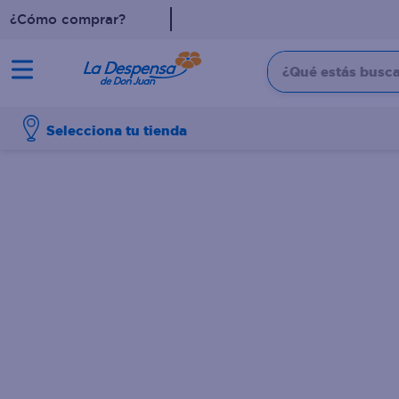
¿Cómo comprar?
¿Qué estás buscan
TÉRMINOS MÁS BUSCADO
Selecciona tu tienda
1
.
cafe
2
.
pampers
3
.
cerveza
4
.
papel higiénico
5
.
shampoo
6
.
dove
7
.
leche
8
.
onduladas
9
.
garnier