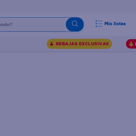
do?
Mis listas
S
REBAJAS EXCLUSIVAS