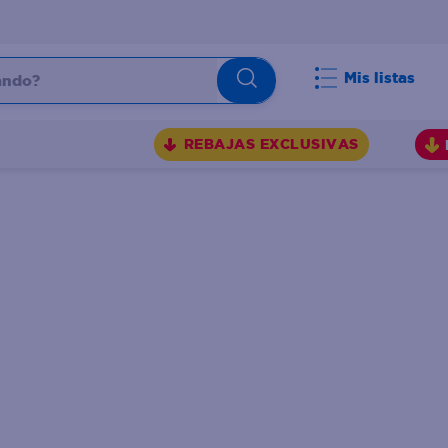
do?
Mis listas
S
REBAJAS EXCLUSIVAS