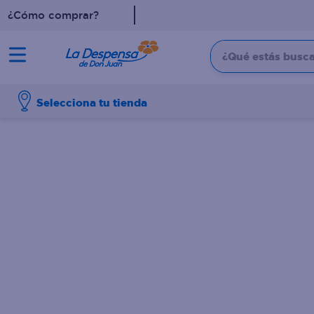
¿Cómo comprar?
¿Qué estás buscan
TÉRMINOS MÁS BUSCADO
Selecciona tu tienda
1
.
cafe
2
.
pampers
3
.
cerveza
4
.
papel higiénico
5
.
shampoo
6
.
dove
7
.
leche
8
.
onduladas
9
.
garnier