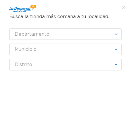
Busca la tienda más cercana a tu localidad.
¿Qué estás buscando?
Departamento
TÉRMINOS MÁS BUSCADOS
SELECCIONA TU TIENDA
1
.
cafe
Municipio
2
.
pampers
Mascota
Gatos
Alimento Seco Gato
Distrito
3
.
cerveza
Alimento Gato Alimiau Pescado 7711g
4
.
papel higiénico
5
.
shampoo
6
.
dove
7
.
leche
8
.
onduladas
9
.
garnier