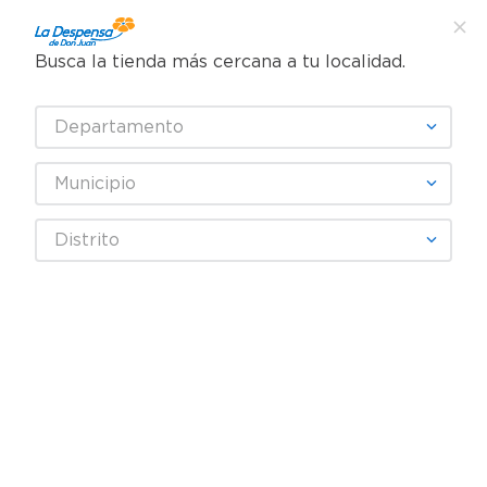
Busca la tienda más cercana a tu localidad.
¿Qué estás buscando?
Departamento
TÉRMINOS MÁS BUSCADOS
SELECCIONA TU TIENDA
1
.
cafe
Municipio
2
.
pampers
Abarrotes
Especias y Sazonadores
Consomés
Distrito
3
.
cerveza
Consomé de pollo Malher bolsa - 200 g
4
.
papel higiénico
5
.
shampoo
6
.
dove
7
.
leche
8
.
aceite
9
.
garnier