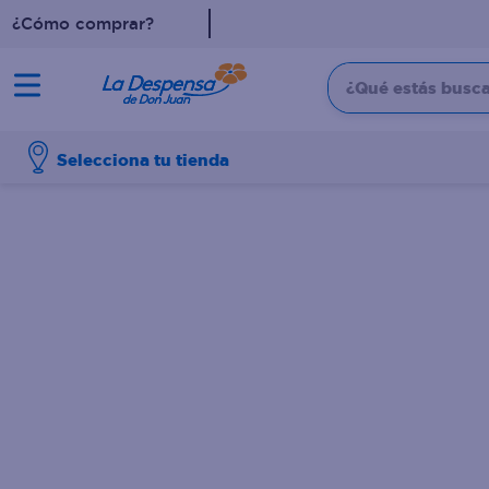
¿Cómo comprar?
¿Qué estás buscan
TÉRMINOS MÁS BUSCADO
Selecciona tu tienda
1
.
cafe
2
.
pampers
3
.
cerveza
4
.
papel higiénico
5
.
shampoo
6
.
dove
7
.
leche
8
.
aceite
9
.
garnier