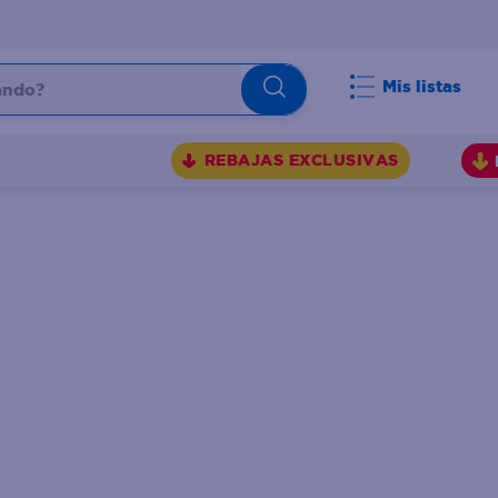
do?
Mis listas
S
REBAJAS EXCLUSIVAS