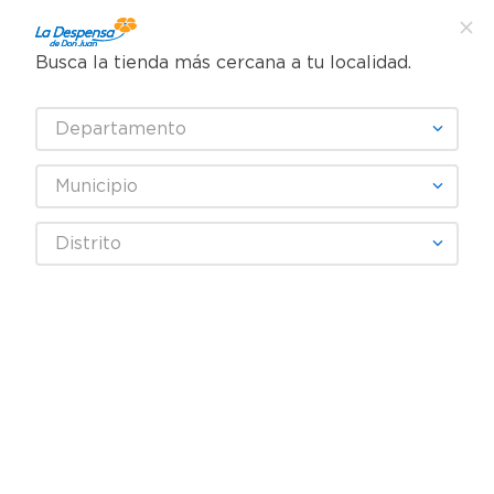
Busca la tienda más cercana a tu localidad.
¿Qué estás buscando?
Departamento
TÉRMINOS MÁS BUSCADOS
SELECCIONA TU TIENDA
1
.
cafe
Municipio
2
.
pampers
Farmacia
Gripe, Tos y Resfriado
Distrito
3
.
cerveza
Jarabes y Expectorantes
Jarabe Zorritone Para La Tos - 120 ml
4
.
papel higiénico
REBAJA
5
.
shampoo
6
.
dove
7
.
leche
8
.
aceite
9
.
garnier