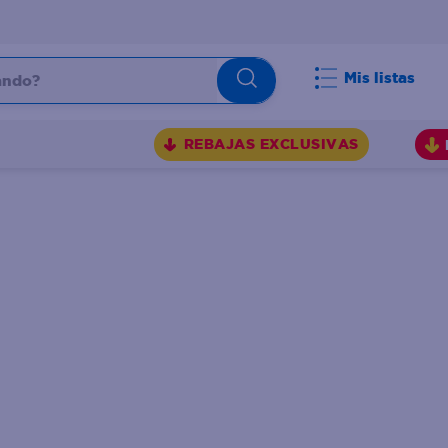
do?
Mis listas
S
REBAJAS EXCLUSIVAS