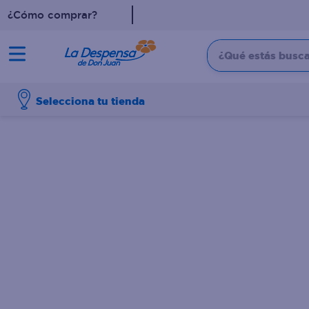
¿Cómo comprar?
¿Qué estás buscan
TÉRMINOS MÁS BUSCADO
Selecciona tu tienda
1
.
cafe
2
.
pampers
3
.
cerveza
4
.
papel higiénico
5
.
shampoo
6
.
dove
7
.
leche
8
.
aceite
9
.
garnier