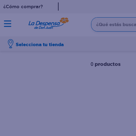
¿Cómo comprar?
¿Qué estás buscan
TÉRMINOS MÁS BUSCADO
Selecciona tu tienda
1
.
cafe
2
.
pampers
productos
0
3
.
cerveza
4
.
papel higiénico
5
.
shampoo
6
.
dove
7
.
leche
8
.
aceite
9
.
garnier