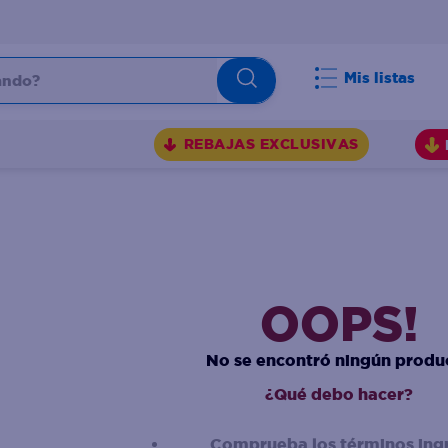
do?
Mis listas
S
REBAJAS EXCLUSIVAS
OOPS!
No se encontró ningún produ
¿Qué debo hacer?
Comprueba los términos ing