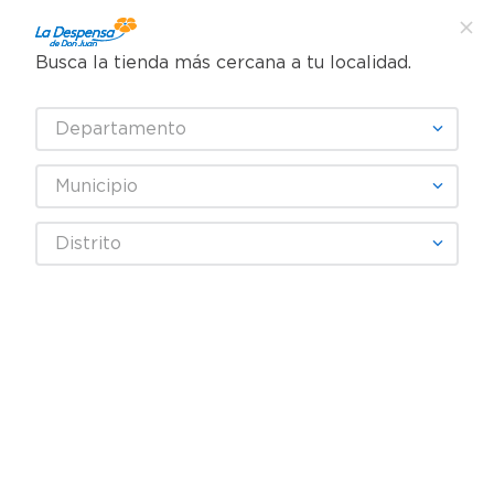
Busca la tienda más cercana a tu localidad.
¿Qué estás buscando?
Departamento
TÉRMINOS MÁS BUSCADOS
SELECCIONA TU TIENDA
1
.
cafe
Municipio
2
.
pampers
wm-durabrand
Distrito
3
.
cerveza
OOPS!
4
.
papel higiénico
5
.
shampoo
No encontramos ningún resultado
para "
wm-durabrand
"
6
.
dove
¿Qué debo hacer?
7
.
leche
8
.
aceite
Comprueba los términos
9
.
garnier
ingresados