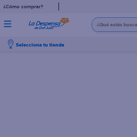
¿Cómo comprar?
¿Qué estás buscan
TÉRMINOS MÁS BUSCADO
Selecciona tu tienda
1
.
cafe
2
.
pampers
3
.
cerveza
4
.
papel higiénico
5
.
shampoo
6
.
dove
7
.
leche
8
.
aceite
9
.
garnier