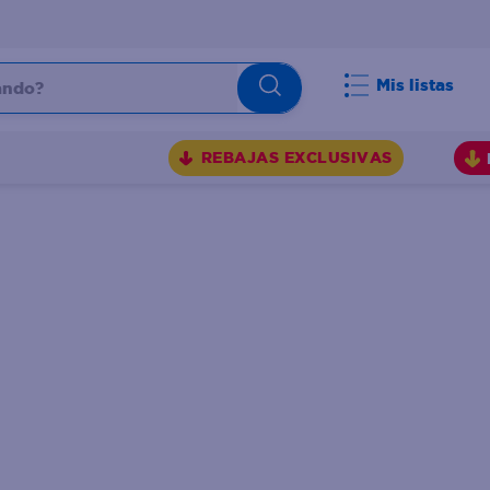
do?
Mis listas
S
REBAJAS EXCLUSIVAS