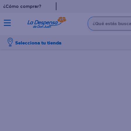
¿Cómo comprar?
¿Qué estás buscan
TÉRMINOS MÁS BUSCADO
Selecciona tu tienda
1
.
cafe
2
.
pampers
3
.
cerveza
4
.
papel higiénico
5
.
shampoo
6
.
dove
7
.
leche
8
.
aceite
9
.
garnier