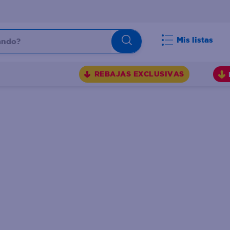
do?
Mis listas
S
REBAJAS EXCLUSIVAS