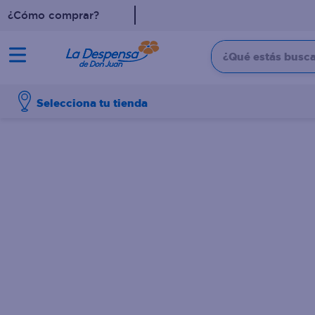
¿Cómo comprar?
¿Qué estás buscan
TÉRMINOS MÁS BUSCADO
Selecciona tu tienda
1
.
cafe
2
.
pampers
3
.
cerveza
4
.
papel higiénico
5
.
shampoo
6
.
dove
7
.
leche
8
.
aceite
9
.
garnier