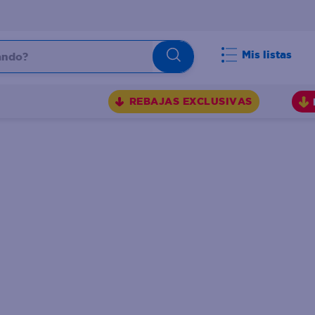
do?
Mis listas
S
REBAJAS EXCLUSIVAS