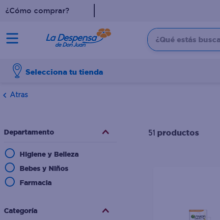
¿Cómo comprar?
¿Qué estás buscan
TÉRMINOS MÁS BUSCADO
Selecciona tu tienda
1
.
cafe
2
.
pampers
Atras
3
.
cerveza
4
.
papel higiénico
Departamento
productos
51
5
.
shampoo
Higiene y Belleza
6
.
dove
Bebes y Niños
7
.
leche
Farmacia
8
.
aceite
Categoría
9
.
garnier