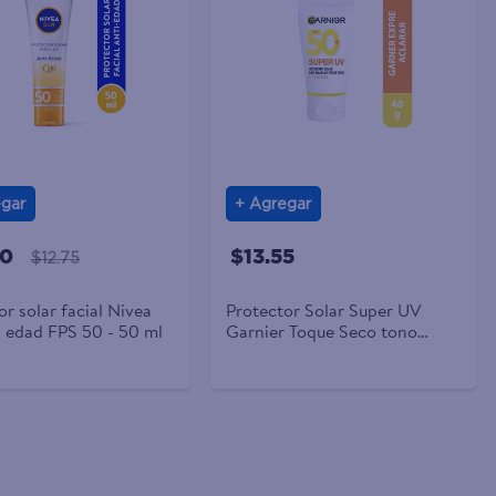
gar
Agregar
20
$13.55
$12.75
or solar facial Nivea
Protector Solar Super UV
sun anti edad FPS 50 - 50 ml
Garnier Toque Seco tono
Claro FPS50 - 40 g