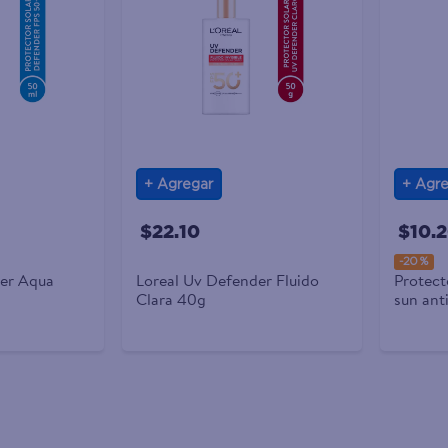
Agregar
Agre
$22.10
$10.
-
20 %
der Aqua
Loreal Uv Defender Fluido
Protect
Clara 40g