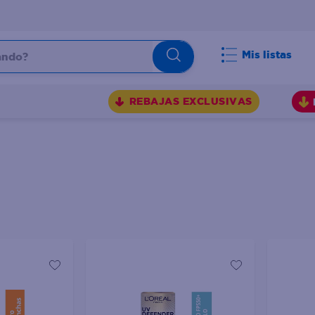
do?
Mis listas
S
REBAJAS EXCLUSIVAS