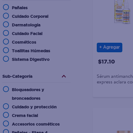
10
.
desodorante
Pañales
Cuidado Corporal
Dermatología
Cuidado Facial
Cosméticos
Agregar
Toallitas Húmedas
Sistema Digestivo
$17.10
Sérum antimanch
Sub-Categoría
express aclara co
- 30 ml
Bloqueadores y
bronceadores
Cuidado y protección
Crema facial
Accesorios cosméticos
Pañales - Etapa 4