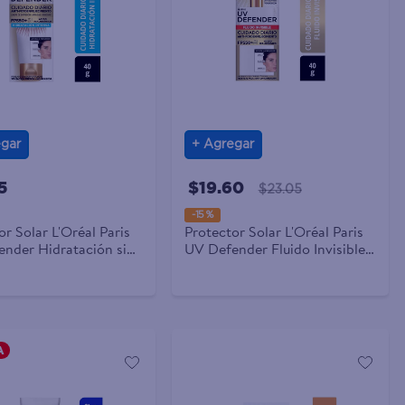
gar
Agregar
5
$19.60
$23.05
-
15 %
or Solar L'Oréal Paris
Protector Solar L'Oréal Paris
nder Hidratación sin
UV Defender Fluido Invisible
PS 50 - 40 ml
FPS 50 - 40 ml
A