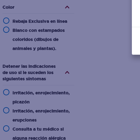
y parabenos; material
Color
transpirable y ultra suave;
Rebaja Exclusiva en línea
ajuste elástico cómodo;
Blanco con estampados
dermatológicamente
coloridos (dibujos de
aprobado; dos diseños
animales y plantas).
decorativos.
Detener las indicaciones
de uso si le suceden los
siguientes síntomas
Irritación, enrojecimiento,
picazón
Irritación, enrojecimiento,
erupciones
Consulta a tu médico si
alguna reacción alérgica