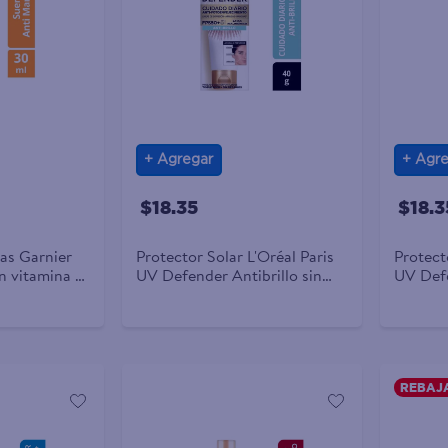
Agregar
Agre
$18.35
$18.3
as Garnier
Protector Solar L'Oréal Paris
Protect
n vitamina C
UV Defender Antibrillo sin
UV Defe
color FPS 50 - 40 ml
color F
REBAJ