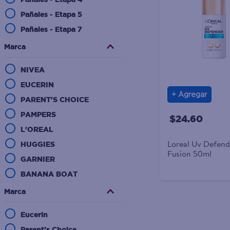
Pañales - Etapa 5
Pañales - Etapa 7
Pañales Recién Nacido y
Marca
Etapa 1
NIVEA
Pañales - Etapa 6
EUCERIN
Ulceras gastricas
Agregar
PARENT'S CHOICE
Mostrar 3 más
PAMPERS
$24.60
L'OREAL
Loreal Uv Defen
HUGGIES
Fusion 50ml
GARNIER
BANANA BOAT
BEAUTIK LONDON
Marca
Eucerin
Parent’s Choice.