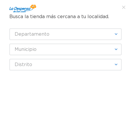
Busca la tienda más cercana a tu localidad.
¿Qué estás buscando?
Departamento
TÉRMINOS MÁS BUSCADOS
SELECCIONA TU TIENDA
1
.
cafe
Municipio
2
.
pampers
Farmacia
Dolor y Fiebre
Dolor de Cabeza y Migraña
Distrito
3
.
cerveza
Tylenol Infantil 120 ml Jarabe
4
.
papel higiénico
REBAJA
5
.
shampoo
6
.
dove
7
.
leche
8
.
onduladas
9
.
garnier