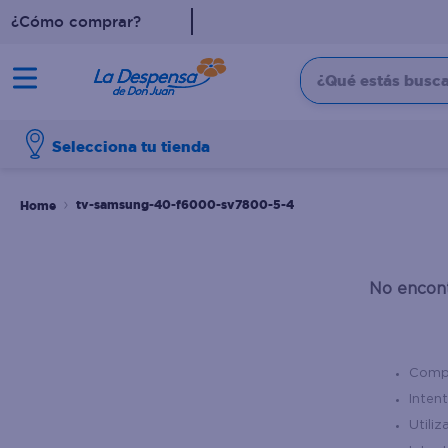
¿Cómo comprar?
¿Qué estás buscan
TÉRMINOS MÁS BUSCADO
Selecciona tu tienda
1
.
cafe
2
.
pampers
tv-samsung-40-f6000-sv7800-5-4
3
.
cerveza
4
.
papel higiénico
No encont
5
.
shampoo
6
.
dove
7
.
leche
Compr
8
.
aceite
Intent
Utili
9
.
garnier