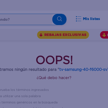
do?
Mis listas
S
REBAJAS EXCLUSIVAS
OOPS!
ramos ningún resultado para "
tv-samsung-40-f6000-sv
¿Qué debo hacer?
ueba los términos ingresados
a utilizar una sola palabra
za términos genéricos en la búsqueda