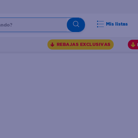
do?
Mis listas
S
REBAJAS EXCLUSIVAS