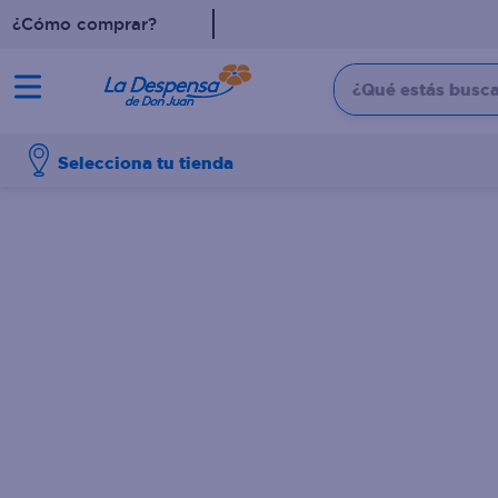
¿Cómo comprar?
¿Qué estás buscan
TÉRMINOS MÁS BUSCADO
Selecciona tu tienda
1
.
cafe
2
.
pampers
3
.
cerveza
4
.
papel higiénico
5
.
shampoo
6
.
dove
7
.
leche
8
.
aceite
9
.
garnier