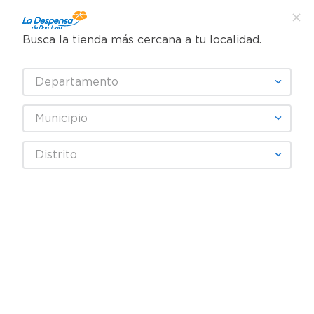
Busca la tienda más cercana a tu localidad.
¿Qué estás buscando?
Departamento
TÉRMINOS MÁS BUSCADOS
SELECCIONA TU TIENDA
1
.
cafe
Municipio
2
.
pampers
Frutas y Verduras
Verduras
Tomate Rojo
Distrito
3
.
cerveza
Tomate de Cocina - 2 a 4 Unidades, precio Indicado Por Libra (454
g)
4
.
papel higiénico
5
.
shampoo
6
.
dove
7
.
leche
8
.
aceite
9
.
garnier