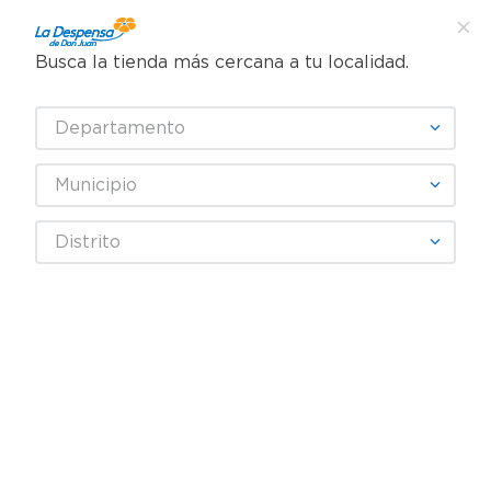
Busca la tienda más cercana a tu localidad.
¿Qué estás buscando?
Departamento
TÉRMINOS MÁS BUSCADOS
SELECCIONA TU TIENDA
1
.
cafe
Municipio
2
.
pampers
Frutas y Verduras
Verduras
Minivegetales
Distrito
3
.
cerveza
Bandeja de Tomate Cherry Hurtifruti Bandeja
4
.
papel higiénico
5
.
shampoo
6
.
dove
7
.
leche
8
.
aceite
9
.
garnier