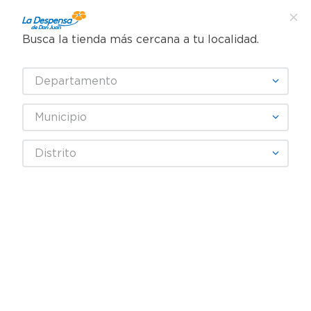
Busca la tienda más cercana a tu localidad.
¿Qué estás buscando?
Departamento
TÉRMINOS MÁS BUSCADOS
SELECCIONA TU TIENDA
1
.
cafe
Municipio
2
.
pampers
Artículos para el hogar
Jardinería y Exteriores
Distrito
3
.
cerveza
Utensilios para asar
Encendedor Tokai Antorcha Vector Recargable
4
.
papel higiénico
5
.
shampoo
6
.
dove
7
.
leche
8
.
aceite
9
.
garnier