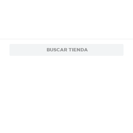
BUSCAR TIENDA
Encendedor Tokai Antorcha Vector
$3.00
Recargable