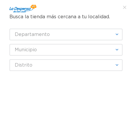
Busca la tienda más cercana a tu localidad.
¿Qué estás buscando?
Departamento
TÉRMINOS MÁS BUSCADOS
SELECCIONA TU TIENDA
1
.
cafe
Municipio
2
.
pampers
Higiene y Belleza
Cuidado del cabello
Distrito
3
.
cerveza
Tinte de cabello
Tinte para cabello Soft Color sin amoniaco tono no.70 rubio natural
4
.
papel higiénico
5
.
shampoo
6
.
dove
7
.
leche
8
.
aceite
9
.
garnier