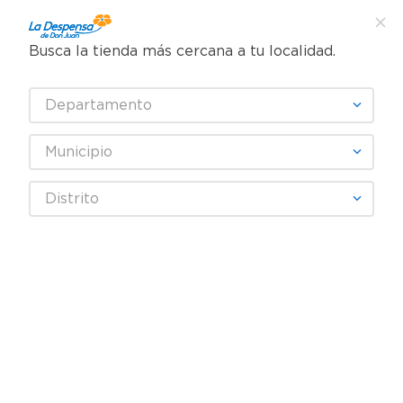
Busca la tienda más cercana a tu localidad.
¿Qué estás buscando?
Departamento
TÉRMINOS MÁS BUSCADOS
SELECCIONA TU TIENDA
1
.
cafe
Municipio
2
.
pampers
Distrito
3
.
cerveza
Fecha De Release
4
.
papel higiénico
5
.
shampoo
productos
0
6
.
dove
7
.
leche
OOPS!
8
.
aceite
9
.
garnier