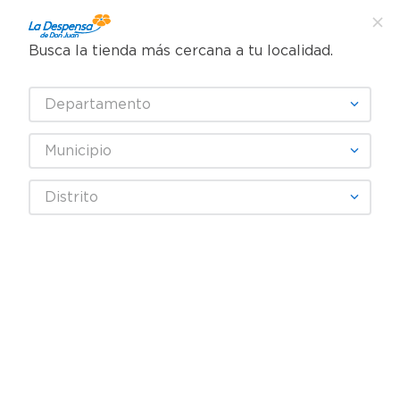
Busca la tienda más cercana a tu localidad.
¿Qué estás buscando?
Departamento
TÉRMINOS MÁS BUSCADOS
SELECCIONA TU TIENDA
1
.
cafe
Municipio
2
.
pampers
Cervezas, Vinos y Licores
Licores
Tequila
Distrito
3
.
cerveza
Tequila Don Ramón Reposado - 750 ml
4
.
papel higiénico
5
.
shampoo
6
.
dove
7
.
leche
8
.
onduladas
9
.
garnier