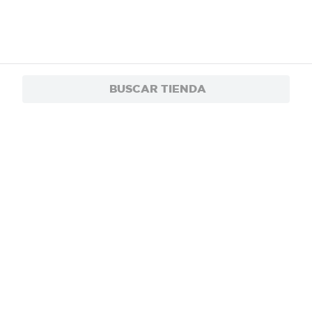
BUSCAR TIENDA
$30.90
Tequila Don Ramón Reposado - 750 ml