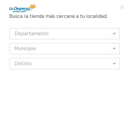
Busca la tienda más cercana a tu localidad.
¿Qué estás buscando?
Departamento
TÉRMINOS MÁS BUSCADOS
SELECCIONA TU TIENDA
1
.
cafe
Municipio
2
.
pampers
Farmacia
Salud Sexual y Reproductiva
Distrito
3
.
cerveza
Incontinencia urinaria
Ropa interior para adulto Tena comfort talla G - 20 Pzas
4
.
papel higiénico
5
.
shampoo
6
.
dove
7
.
leche
8
.
aceite
9
.
garnier