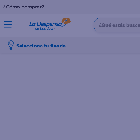
¿Cómo comprar?
¿Qué estás buscan
TÉRMINOS MÁS BUSCADO
Selecciona tu tienda
1
.
cafe
2
.
pampers
3
.
cerveza
4
.
papel higiénico
5
.
shampoo
6
.
dove
7
.
leche
8
.
aceite
9
.
garnier