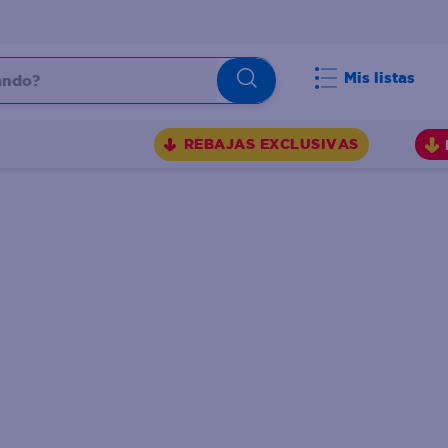
do?
Mis listas
S
REBAJAS EXCLUSIVAS