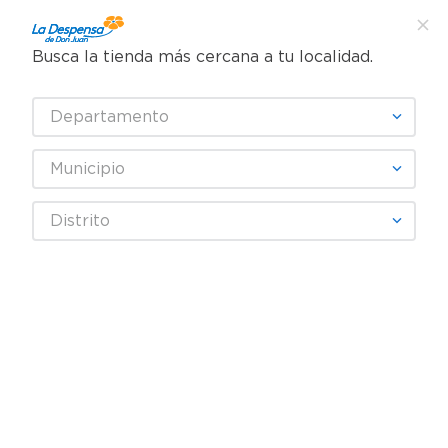
Busca la tienda más cercana a tu localidad.
¿Qué estás buscando?
Departamento
TÉRMINOS MÁS BUSCADOS
SELECCIONA TU TIENDA
1
.
cafe
Municipio
2
.
pampers
Farmacia
Cuidado de Pies
Distrito
3
.
cerveza
Desodorante y Antitranspirante para pies
Talco Ld Con Mentol - 120 g
4
.
papel higiénico
5
.
shampoo
6
.
dove
7
.
leche
8
.
aceite
9
.
garnier