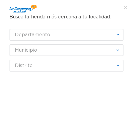
Busca la tienda más cercana a tu localidad.
¿Qué estás buscando?
Departamento
TÉRMINOS MÁS BUSCADOS
SELECCIONA TU TIENDA
1
.
cafe
Municipio
2
.
pampers
Distrito
3
.
cerveza
Fecha De Release
4
.
papel higiénico
5
.
shampoo
productos
0
6
.
dove
7
.
leche
OOPS!
8
.
onduladas
9
.
garnier