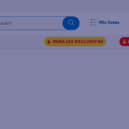
do?
Mis listas
S
REBAJAS EXCLUSIVAS