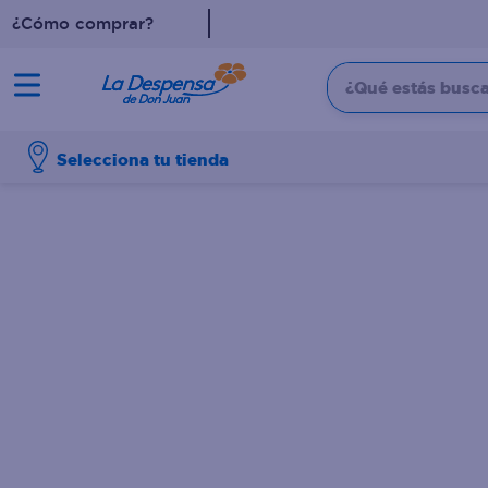
¿Cómo comprar?
¿Qué estás buscan
TÉRMINOS MÁS BUSCADO
Selecciona tu tienda
1
.
cafe
2
.
pampers
3
.
cerveza
4
.
papel higiénico
5
.
shampoo
6
.
dove
7
.
leche
8
.
aceite
9
.
garnier