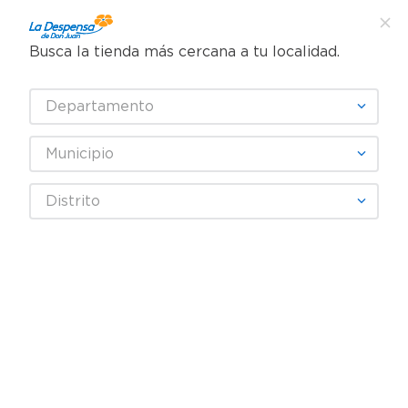
Busca la tienda más cercana a tu localidad.
¿Qué estás buscando?
Departamento
TÉRMINOS MÁS BUSCADOS
SELECCIONA TU TIENDA
1
.
cafe
Municipio
2
.
pampers
Farmacia
Alergias y Sistema respiratorio
Distrito
3
.
cerveza
Terapia respiratoria
Sterimar Infantil 50 ml
4
.
papel higiénico
5
.
shampoo
6
.
dove
7
.
leche
8
.
aceite
9
.
garnier