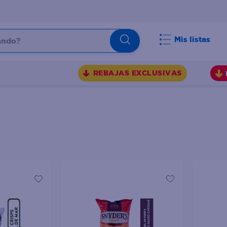
do?
Mis listas
S
REBAJAS EXCLUSIVAS