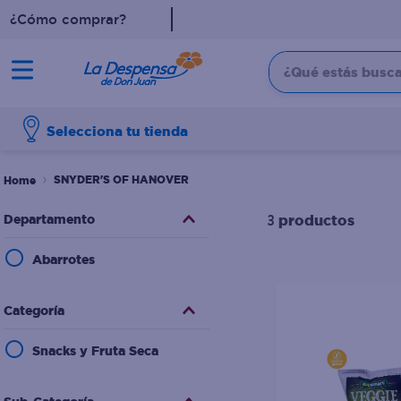
¿Cómo comprar?
¿Qué estás buscan
TÉRMINOS MÁS BUSCADO
Selecciona tu tienda
1
.
cafe
2
.
pampers
SNYDER'S OF HANOVER
3
.
cerveza
Departamento
productos
3
4
.
papel higiénico
Abarrotes
5
.
shampoo
6
.
dove
Categoría
7
.
leche
Snacks y Fruta Seca
8
.
aceite
9
.
garnier