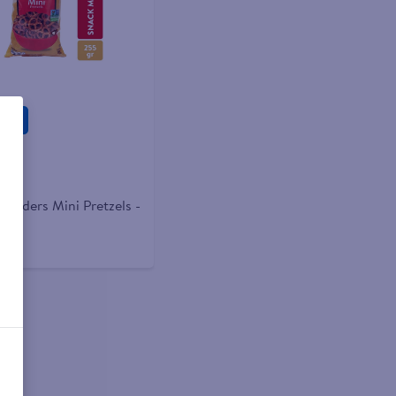
gar
Snyders Mini Pretzels -