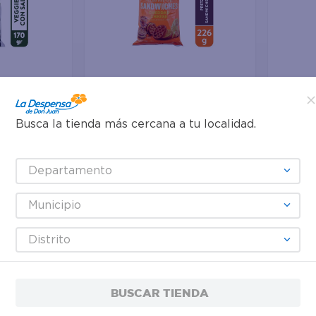
Agregar
Agre
Busca la tienda más cercana a tu localidad.
$5.80
$4.15
Pretzel Snyder's Sándwiches -
Snacks 
ps Con Sal
Departamento
226 g
255.2 g
Municipio
Distrito
BUSCAR TIENDA