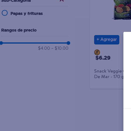
Sub-Categoría
10
.
desodorante
Papas y frituras
Rangos de precio
Agregar
$4.00
–
$10.00
$6.29
Snack Veggie Cris
De Mar - 170 g