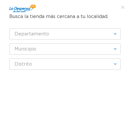
Busca la tienda más cercana a tu localidad.
¿Qué estás buscando?
Departamento
TÉRMINOS MÁS BUSCADOS
SELECCIONA TU TIENDA
1
.
cafe
Municipio
2
.
pampers
Abarrotes
Snacks y Fruta Seca
Papas y frituras
Distrito
3
.
cerveza
Snacks Snyders Mini Pretzels - 255.2 g
4
.
papel higiénico
5
.
shampoo
6
.
dove
7
.
leche
8
.
onduladas
9
.
garnier