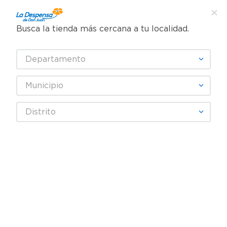
Busca la tienda más cercana a tu localidad.
¿Qué estás buscando?
Departamento
TÉRMINOS MÁS BUSCADOS
SELECCIONA TU TIENDA
1
.
cafe
Municipio
2
.
pampers
Abarrotes
Snacks y Fruta Seca
Papas y frituras
Distrito
3
.
cerveza
Snack Barcel takis fuego sabor intenso y picante - 190 g
4
.
papel higiénico
REBAJA
5
.
shampoo
6
.
dove
7
.
leche
8
.
aceite
9
.
garnier