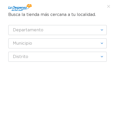
Busca la tienda más cercana a tu localidad.
¿Qué estás buscando?
Departamento
TÉRMINOS MÁS BUSCADOS
SELECCIONA TU TIENDA
1
.
cafe
Municipio
2
.
pampers
Distrito
3
.
cerveza
Fecha De Release
4
.
papel higiénico
5
.
shampoo
productos
0
6
.
dove
7
.
leche
OOPS!
8
.
aceite
9
.
garnier