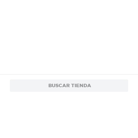
BUSCAR TIENDA
$12.00
Shampoo Pantene Pro-V Miracles Keratina
$8.55
Repara Protege - 510 ml