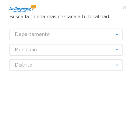
Busca la tienda más cercana a tu localidad.
¿Qué estás buscando?
Departamento
TÉRMINOS MÁS BUSCADOS
SELECCIONA TU TIENDA
1
.
cafe
Municipio
2
.
pampers
set-de-4-banos-de-vidrio-hecho-a-mano-8
Distrito
3
.
cerveza
OOPS!
4
.
papel higiénico
5
.
shampoo
No encontramos ningún resultado
para "
set-de-4-banos-de-vidrio-
6
.
dove
hecho-a-mano-8
"
7
.
leche
¿Qué debo hacer?
8
.
aceite
Comprueba los términos
9
.
garnier