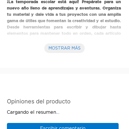
¡La temporada escolar está aquí! Prepárate para un 
nuevo año lleno de aprendizajes y aventuras. Organiza 
tu material y dale vida a tus proyectos con una amplia 
gama de útiles que fomentan la creatividad y el estudio. 
Desde herramientas para escribir y dibujar hasta 
elementos para mantener todo en orden, cada artículo 
está pensado para hacer que tus días escolares sean más 
divertidos y productivos. Empieza el año con energía, 
MOSTRAR MÁS
motivación y todo lo necesario para alcanzar tus metas. 
¡Haz que este ciclo escolar sea inolvidable!

Información del producto: La información de este 
producto es proporcionada por fabricantes y 
distribuidores. Te recomendamos verificar las 
especificaciones con el fabricante para obtener detalles 
más actualizados.
Cargando el resumen…